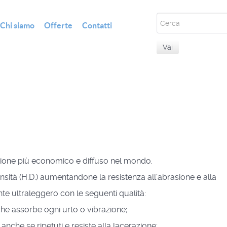
Chi siamo
Offerte
Contatti
Vai
tezione più economico e diffuso nel mondo.
ensità (H.D.) aumentandone la resistenza all’abrasione e alla
te ultraleggero con le seguenti qualità:
he assorbe ogni urto o vibrazione;
 anche se ripetuti e resiste alla lacerazione;