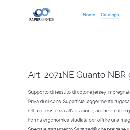
Home
Catalogo
Art. 2071NE Guanto NBR g
Supporto di tessuto di cotone jersey impregnat
Priva di silicone.
Superficie leggermente rugosa a
Ottima resistenza all’abrasione,
anche da olii e g
Forma ergonomica studiata
per offrire una mag
Speciale trattamento Sanitized® che previene
i