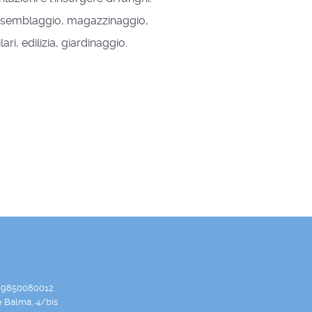
semblaggio, magazzinaggio,
lari, edilizia, giardinaggio.
. 09850080012
e Balma, 4/bis