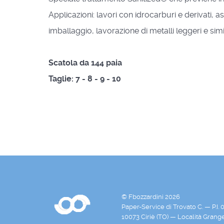
Applicazioni: lavori con idrocarburi e derivati,
as
imballaggio, lavorazione
di metalli leggeri e simi
Scatola da 144 paia
Taglie: 7 - 8 - 9 - 10
© Fbozzardini 2026
Paper-Service di Trovato C. — P.I
10073 Ciriè (TO) — Località Grang