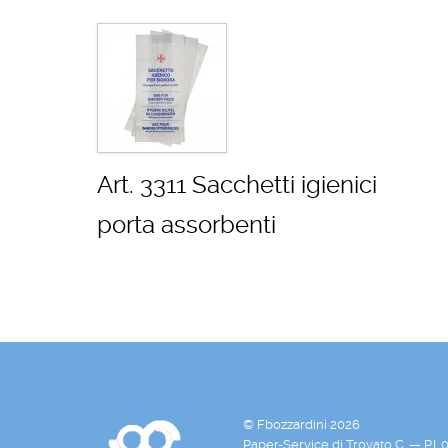
Art. 3311 Sacchetti igienici
porta assorbenti
© Fbozzardini 2026
Paper-Service di Trovato C. — P.I